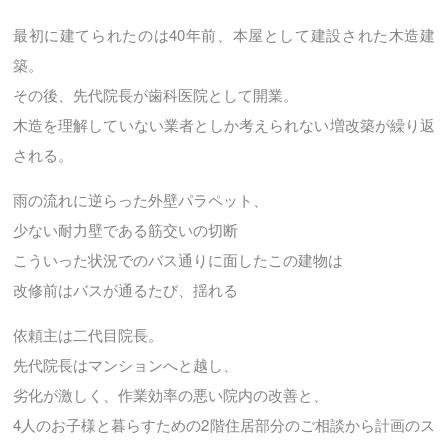
最初に建てられたのは40年前、本屋として建設された木造建
築。
その後、先代院長が歯科医院として開業。
木造を理解していない業者としか考えられない増改築が繰り返
される。
雨の流れに逆らった外壁パラペット、
少ない耐力壁である筋交いの切断
こういった状況でのバス通りに面したこの建物は
改修前はバスが通るたび、揺れる
依頼主は二代目院長。
先代院長はマンションへと越し、
劣化が激しく、作業効率の悪い院内の改善と、
4人のお子様と暮らすための2階住居部分のご相談から計画のス