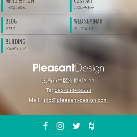
MENU & FLOW
CONTACT
BLOG
WEB SEMINAR
BUILDING
広島市中区河原町3-11
Tel:
082−569−8553
Mail:
info@pleasant-design.com