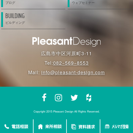
BUILDING
広島市中区河原町3-11
Tel:
082−569−8553
Mail:
info@pleasant-design.com
Copyright 2015 Pleasant Design All Rights Reserved.