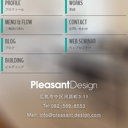
PROFILE
WORKS
MENU & FLOW
CONTACT
BLOG
WEB SEMINAR
BUILDING
広島市中区河原町3-11
Tel:
082−569−8553
Mail:
info@pleasant-design.com