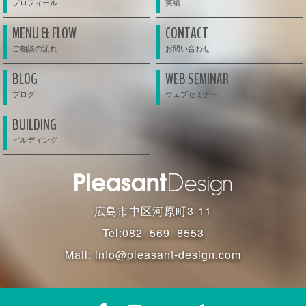
MENU & FLOW
CONTACT
BLOG
WEB SEMINAR
BUILDING
広島市中区河原町3-11
Tel:
082−569−8553
Mail:
info@pleasant-design.com