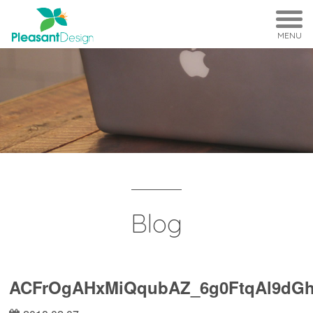
MENU
Blog
ACFrOgAHxMiQqubAZ_6g0FtqAl9dGh