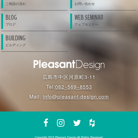
BLOG
WEB SEMINAR
BUILDING
広島市中区河原町3-11
Tel:
082−569−8553
Mail:
info@pleasant-design.com
Copyright 2015 Pleasant Design All Rights Reserved.