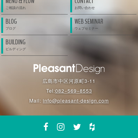
MENU & FLOW
CONTACT
BLOG
WEB SEMINAR
BUILDING
広島市中区河原町3-11
Tel:
082−569−8553
Mail:
info@pleasant-design.com