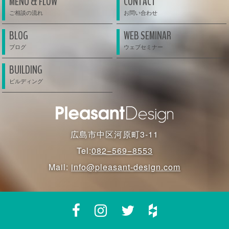
MENU & FLOW
CONTACT
BLOG
WEB SEMINAR
BUILDING
広島市中区河原町3-11
Tel:
082−569−8553
Mail:
info@pleasant-design.com