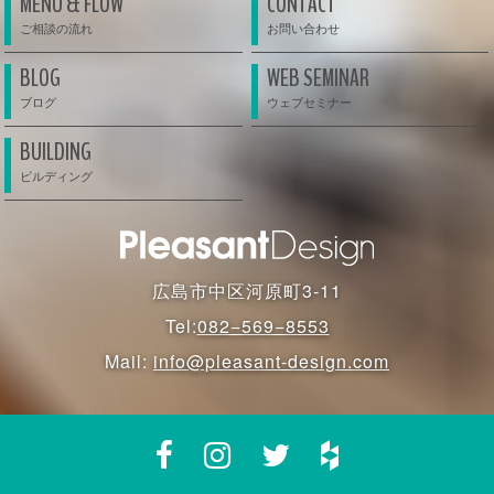
MENU & FLOW
CONTACT
BLOG
WEB SEMINAR
BUILDING
広島市中区河原町3-11
Tel:
082−569−8553
Mail:
info@pleasant-design.com