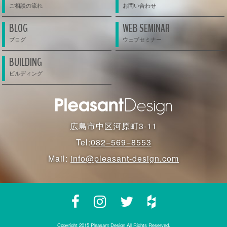
BLOG
WEB SEMINAR
BUILDING
広島市中区河原町3-11
Tel:
082−569−8553
Mail:
info@pleasant-design.com
Copyright 2015 Pleasant Design All Rights Reserved.