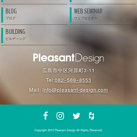
BLOG
WEB SEMINAR
BUILDING
広島市中区河原町3-11
Tel:
082−569−8553
Mail:
info@pleasant-design.com
Copyright 2015 Pleasant Design All Rights Reserved.