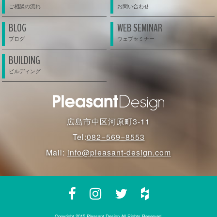
BLOG
WEB SEMINAR
BUILDING
広島市中区河原町3-11
Tel:
082−569−8553
Mail:
info@pleasant-design.com
Copyright 2015 Pleasant Design All Rights Reserved.