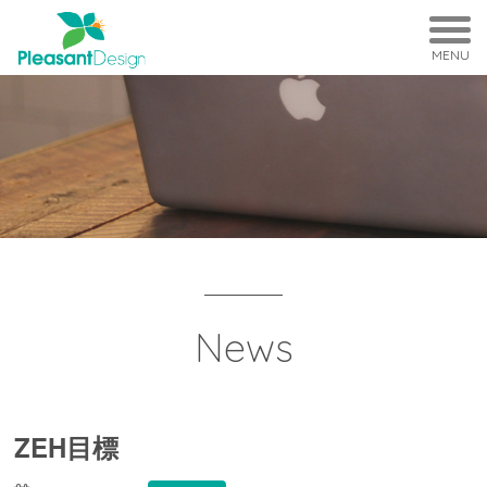
MENU
News
ZEH目標