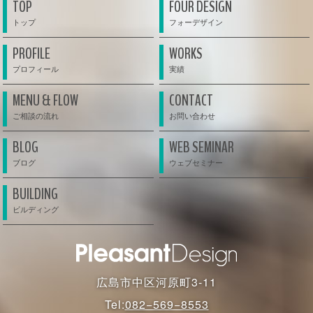
TOP
FOUR DESIGN
PROFILE
WORKS
MENU & FLOW
CONTACT
BLOG
WEB SEMINAR
BUILDING
広島市中区河原町3-11
Tel:
082−569−8553