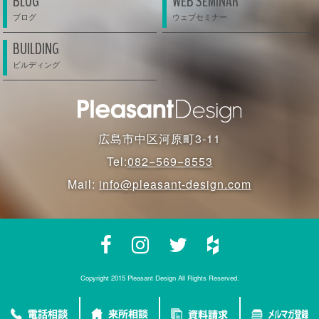
BLOG
WEB SEMINAR
BUILDING
広島市中区河原町3-11
Tel:
082−569−8553
Mail:
info@pleasant-design.com
Copyright 2015 Pleasant Design All Rights Reserved.