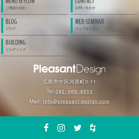
MENU & FLOW
CONTACT
BLOG
WEB SEMINAR
BUILDING
広島市中区河原町3-11
Tel:
082−569−8553
Mail:
info@pleasant-design.com