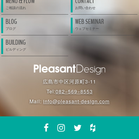
MENU & FLOW
CONTACT
BLOG
WEB SEMINAR
BUILDING
広島市中区河原町3-11
Tel:
082−569−8553
Mail:
info@pleasant-design.com