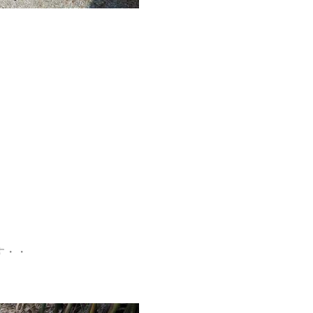
、
す・・