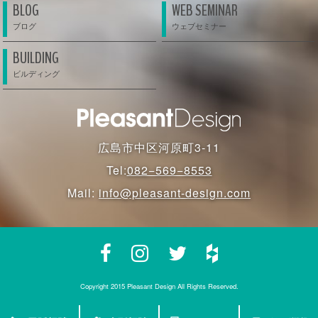
BLOG
WEB SEMINAR
BUILDING
広島市中区河原町3-11
Tel:
082−569−8553
Mail:
info@pleasant-design.com
Copyright 2015 Pleasant Design All Rights Reserved.