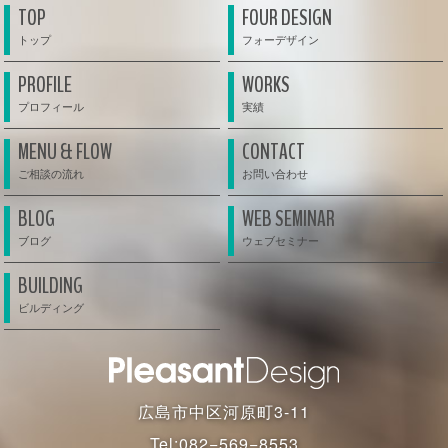
TOP
FOUR DESIGN
PROFILE
WORKS
MENU & FLOW
CONTACT
BLOG
WEB SEMINAR
BUILDING
広島市中区河原町3-11
Tel:
082−569−8553