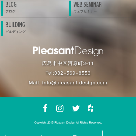
BLOG
WEB SEMINAR
BUILDING
広島市中区河原町3-11
Tel:
082−569−8553
Mail:
info@pleasant-design.com
Copyright 2015 Pleasant Design All Rights Reserved.