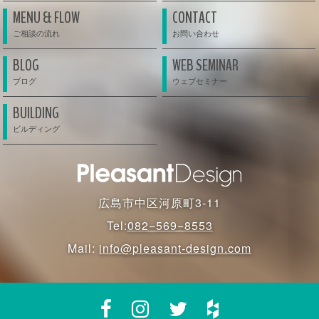
MENU & FLOW
CONTACT
BLOG
WEB SEMINAR
BUILDING
広島市中区河原町3-11
Tel:
082−569−8553
Mail:
info@pleasant-design.com