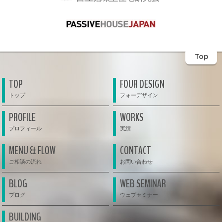
Top
TOP
FOUR DESIGN
PROFILE
WORKS
MENU & FLOW
CONTACT
BLOG
WEB SEMINAR
BUILDING