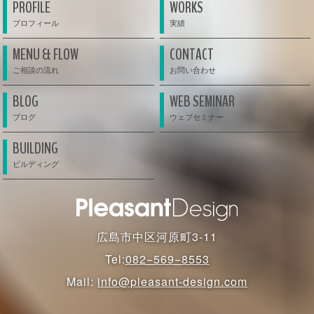
PROFILE
WORKS
MENU & FLOW
CONTACT
BLOG
WEB SEMINAR
BUILDING
広島市中区河原町3-11
Tel:
082−569−8553
Mail:
info@pleasant-design.com