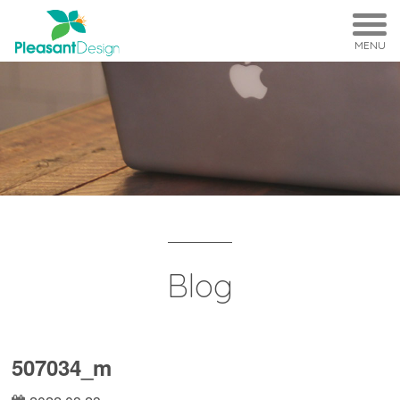
MENU
Blog
507034_m