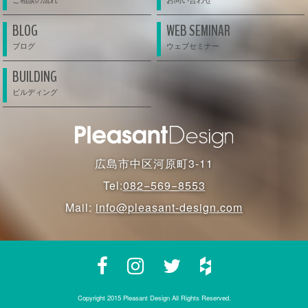
BLOG
WEB SEMINAR
BUILDING
広島市中区河原町3-11
Tel:
082−569−8553
Mail:
info@pleasant-design.com
Copyright 2015 Pleasant Design All Rights Reserved.