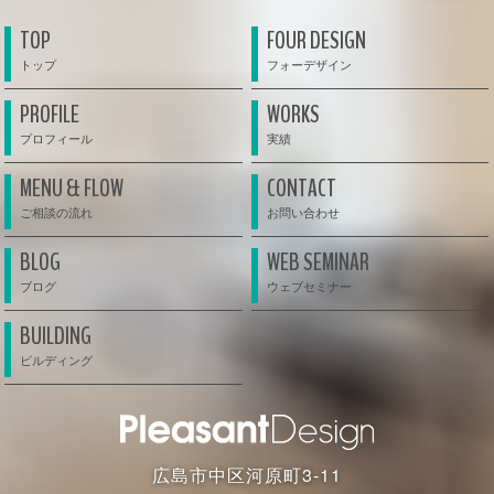
TOP
FOUR DESIGN
PROFILE
WORKS
MENU & FLOW
CONTACT
BLOG
WEB SEMINAR
BUILDING
広島市中区河原町3-11