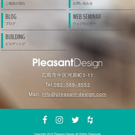
BLOG
WEB SEMINAR
BUILDING
広島市中区河原町3-11
Tel:
082−569−8553
Mail:
info@pleasant-design.com
Copyright 2015 Pleasant Design All Rights Reserved.