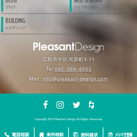
BLOG
WEB SEMINAR
BUILDING
広島市中区河原町3-11
Tel:
082−569−8553
Mail:
info@pleasant-design.com
Copyright 2015 Pleasant Design All Rights Reserved.