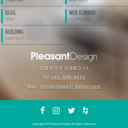
BLOG
WEB SEMINAR
BUILDING
広島市中区河原町3-11
Tel:
082−569−8553
Mail:
info@pleasant-design.com
Copyright 2015 Pleasant Design All Rights Reserved.