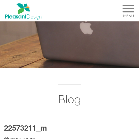
MENU
Blog
22573211_m