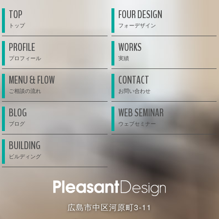
TOP
FOUR DESIGN
PROFILE
WORKS
MENU & FLOW
CONTACT
BLOG
WEB SEMINAR
BUILDING
広島市中区河原町3-11