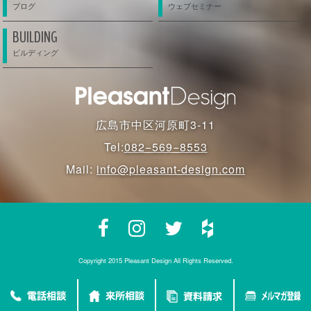
BUILDING
広島市中区河原町3-11
Tel:
082−569−8553
Mail:
info@pleasant-design.com
Copyright 2015 Pleasant Design All Rights Reserved.