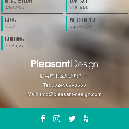
MENU & FLOW
CONTACT
BLOG
WEB SEMINAR
BUILDING
広島市中区河原町3-11
Tel:
082−569−8553
Mail:
info@pleasant-design.com